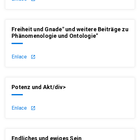
Freiheit und Gnade" und weitere Beiträge zu
Phänomenologie und Ontologie"
Enlace
launch
Potenz und Akt/div>
Enlace
launch
Endliches und ewiges Sein