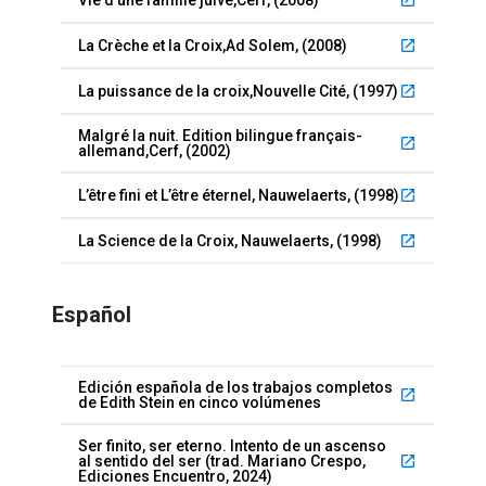
Vie d’une famille juive,Cerf, (2008)
launch
La Crèche et la Croix,Ad Solem, (2008)
launch
La puissance de la croix,Nouvelle Cité, (1997)
launch
Malgré la nuit. Edition bilingue français-
launch
allemand,Cerf, (2002)
L’être fini et L’être éternel, Nauwelaerts, (1998)
launch
La Science de la Croix, Nauwelaerts, (1998)
launch
Español
Edición española de los trabajos completos
launch
de Edith Stein en cinco volúmenes
Ser finito, ser eterno. Intento de un ascenso
al sentido del ser (trad. Mariano Crespo,
launch
Ediciones Encuentro, 2024)