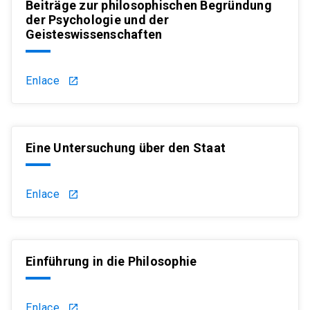
Beiträge zur philosophischen Begründung
der Psychologie und der
Geisteswissenschaften
Enlace
launch
Eine Untersuchung über den Staat
Enlace
launch
Einführung in die Philosophie
Enlace
launch