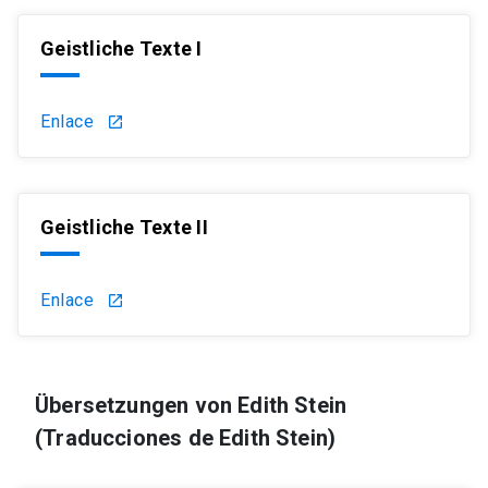
Geistliche Texte I
Enlace
launch
Geistliche Texte II
Enlace
launch
Übersetzungen von Edith Stein
(Traducciones de Edith Stein)