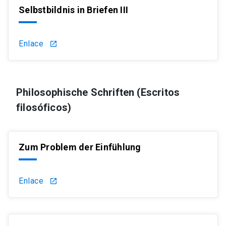
Selbstbildnis in Briefen III
Enlace
launch
Philosophische Schriften (Escritos
filosóficos)
Zum Problem der Einfühlung
Enlace
launch