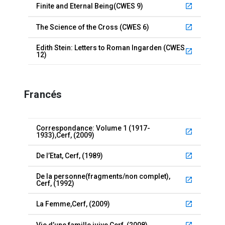
Finite and Eternal Being(CWES 9)
launch
The Science of the Cross (CWES 6)
launch
Edith Stein: Letters to Roman Ingarden (CWES
launch
12)
Francés
Correspondance: Volume 1 (1917-
launch
1933),Cerf, (2009)
De l’Etat, Cerf, (1989)
launch
De la personne(fragments/non complet),
launch
Cerf, (1992)
La Femme,Cerf, (2009)
launch