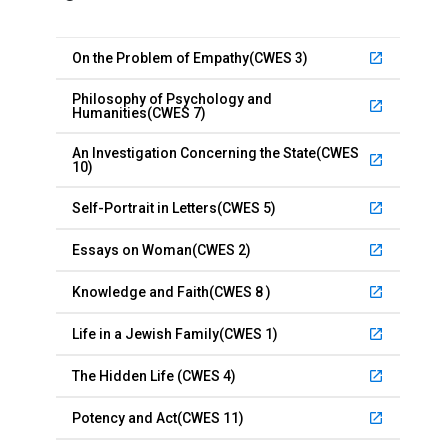
On the Problem of Empathy(CWES 3)
launch
Philosophy of Psychology and
launch
Humanities(CWES 7)
An Investigation Concerning the State(CWES
launch
10)
Self-Portrait in Letters(CWES 5)
launch
Essays on Woman(CWES 2)
launch
Knowledge and Faith(CWES 8 )
launch
Life in a Jewish Family(CWES 1)
launch
The Hidden Life (CWES 4)
launch
Potency and Act(CWES 11)
launch