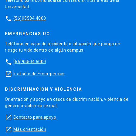
Teléfono para comunicarse con las distintas áreas de la
Universidad.
phone
(56)95504 4000
EMERGENCIAS UC
Teléfono en caso de accidente o situación que ponga en
riesgo tu vida dentro de algún campus.
phone
(56)95504 5000
launch
Ir al sitio de Emergencias
DISCRIMINACIÓN Y VIOLENCIA
Orientación y apoyo en casos de discriminación, violencia de
género o violencia sexual.
launch
Contacto para apoyo
launch
Más orientación