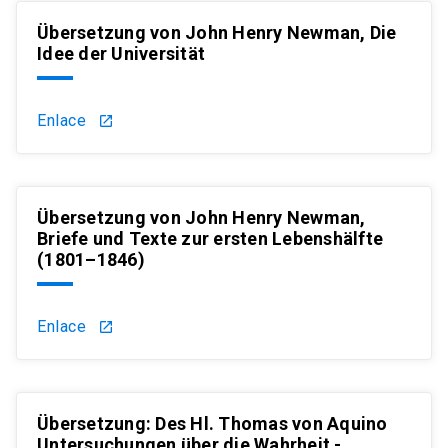
Übersetzung von John Henry Newman, Die
Idee der Universität
Enlace
launch
Übersetzung von John Henry Newman,
Briefe und Texte zur ersten Lebenshälfte
(1801–1846)
Enlace
launch
Übersetzung: Des Hl. Thomas von Aquino
Untersuchungen über die Wahrheit -