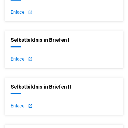
Enlace
launch
Selbstbildnis in Briefen I
Enlace
launch
Selbstbildnis in Briefen II
Enlace
launch