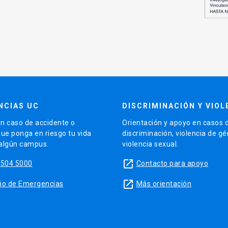
NCIAS UC
DISCRIMINACIÓN Y VIOL
n caso de accidente o
Orientación y apoyo en casos 
que ponga en riesgo tu vida
discriminación, violencia de g
 algún campus.
violencia sexual.
launch
5504 5000
Contacto para apoyo
launch
sitio de Emergencias
Más orientación