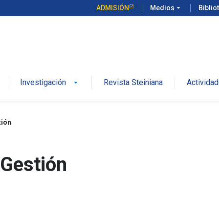
ADMISIÓN
Medios
arrow_drop_down
Biblio
Investigación
Revista Steiniana
Activida
arrow_drop_down
tión
 Gestión