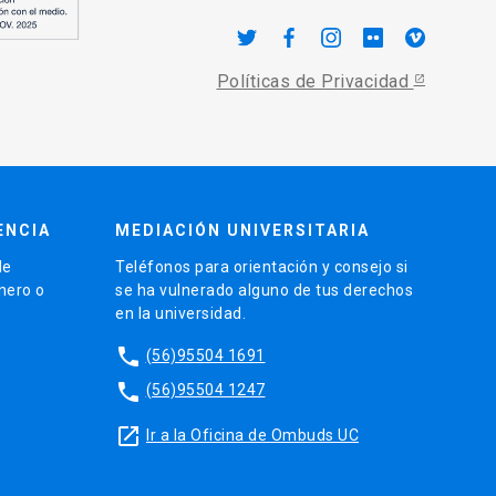
Políticas de Privacidad
ENCIA
MEDIACIÓN UNIVERSITARIA
de
Teléfonos para orientación y consejo si
énero o
se ha vulnerado alguno de tus derechos
en la universidad.
phone
(56)95504 1691
phone
(56)95504 1247
launch
Ir a la Oficina de Ombuds UC