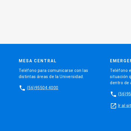
MESA CENTRAL
EMERGE
Teléfono para comunicarse con las
Teléfono e
distintas áreas de la Universidad.
situación 
dentro de
phone
(56)95504 4000
phone
(56)9
launch
Ir al 