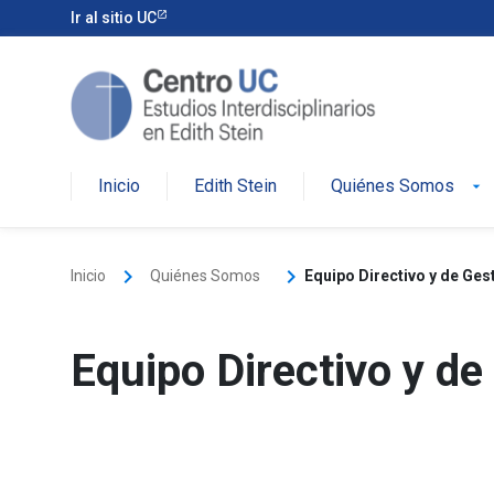
Skip
Ir al sitio UC
to
content
Inicio
Edith Stein
Quiénes Somos
arrow_drop_down
keyboard_arrow_right
keyboard_arrow_right
Inicio
Quiénes Somos
Equipo Directivo y de Ges
Equipo Directivo y de