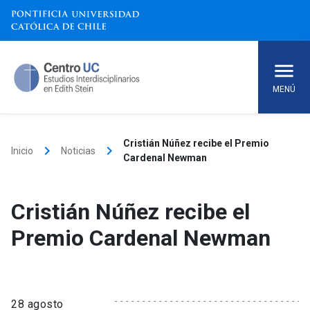
Skip
to
content
MENÚ
Cristián Núñez recibe el Premio
keyboard_arrow_right
keyboard_arrow_right
Inicio
Noticias
Cardenal Newman
Cristián Núñez recibe el
Premio Cardenal Newman
28 agosto