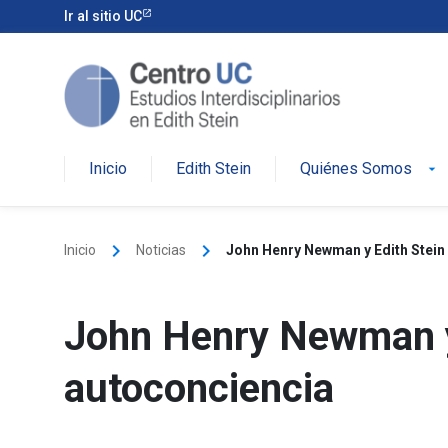
Skip
Ir al sitio UC
to
content
Inicio
Edith Stein
Quiénes Somos
arrow_drop_down
keyboard_arrow_right
keyboard_arrow_right
Inicio
Noticias
John Henry Newman y Edith Stein 
John Henry Newman y E
autoconciencia