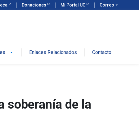
teca
Donaciones
Mi Portal UC
Correo
arrow_drop_down
des
Enlaces Relacionados
Contacto
arrow_drop_down
a soberanía de la