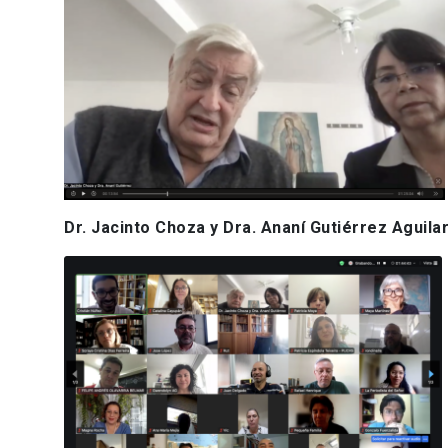
Dr. Jacinto Choza y Dra. Ananí Gutiérrez Aguila