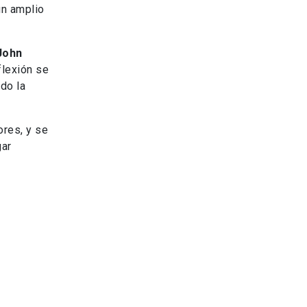
un amplio
John
flexión se
do la
ores, y se
gar