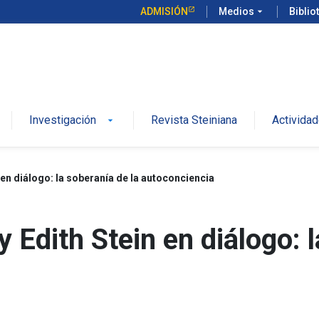
ADMISIÓN
Medios
arrow_drop_down
Biblio
Investigación
Revista Steiniana
Activida
arrow_drop_down
en diálogo: la soberanía de la autoconciencia
dith Stein en diálogo: l