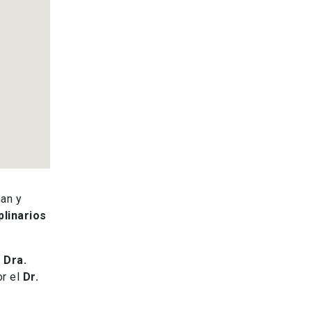
an y
plinarios
a
Dra.
or el
Dr.