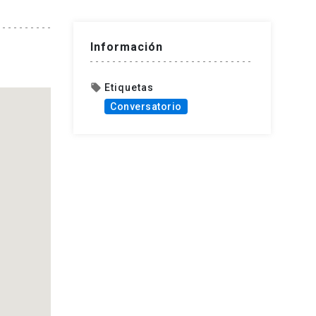
Información
Etiquetas
local_offer
Conversatorio