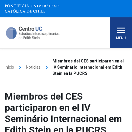
Skip
to
content
MENÚ
Miembros del CES participaron en el
keyboard_arrow_right
keyboard_arrow_right
Inicio
Noticias
IV Seminário Internacional em Edith
Stein en la PUCRS
Miembros del CES
participaron en el IV
Seminário Internacional em
Edith Stein en la PUCRS