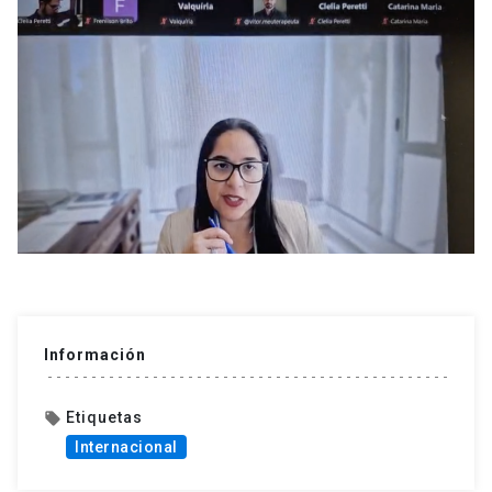
Información
Etiquetas
local_offer
Internacional