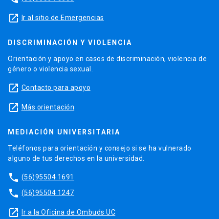
launch
Ir al sitio de Emergencias
DISCRIMINACIÓN Y VIOLENCIA
Orientación y apoyo en casos de discriminación, violencia de
género o violencia sexual.
launch
Contacto para apoyo
launch
Más orientación
MEDIACIÓN UNIVERSITARIA
Teléfonos para orientación y consejo si se ha vulnerado
alguno de tus derechos en la universidad.
phone
(56)95504 1691
phone
(56)95504 1247
launch
Ir a la Oficina de Ombuds UC