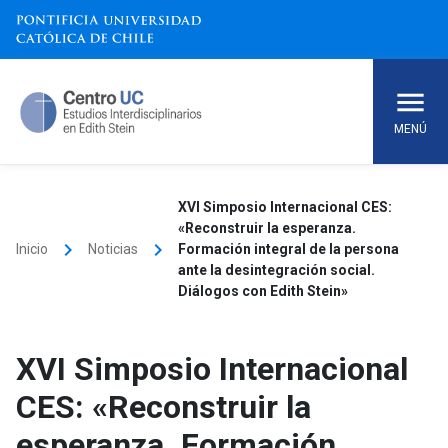
Skip
to
content
MENÚ
XVI Simposio Internacional CES:
«Reconstruir la esperanza.
keyboard_arrow_right
keyboard_arrow_right
Inicio
Noticias
Formación integral de la persona
ante la desintegración social.
Diálogos con Edith Stein»
XVI Simposio Internacional
CES: «Reconstruir la
esperanza. Formación