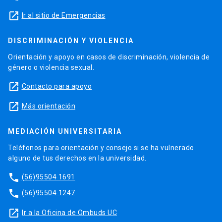
launch
Ir al sitio de Emergencias
DISCRIMINACIÓN Y VIOLENCIA
Orientación y apoyo en casos de discriminación, violencia de
género o violencia sexual.
launch
Contacto para apoyo
launch
Más orientación
MEDIACIÓN UNIVERSITARIA
Teléfonos para orientación y consejo si se ha vulnerado
alguno de tus derechos en la universidad.
phone
(56)95504 1691
phone
(56)95504 1247
launch
Ir a la Oficina de Ombuds UC