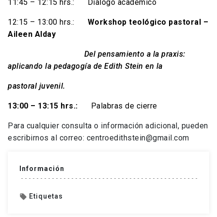
11:45 – 12:15 hrs.: Diálogo académico
12:15 – 13:00 hrs.:
Workshop teológico pastoral –
Aileen Alday
Del pensamiento a la praxis:
aplicando la pedagogía de Edith Stein en la
pastoral juvenil.
13:00 – 13:15 hrs.:
Palabras de cierre
Para cualquier consulta o información adicional, pueden
escribirnos al correo: centroedithstein@gmail.com
Información
Etiquetas
local_offer