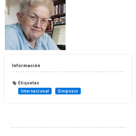
Información
Etiquetas
local_offer
Internacional
Simposio