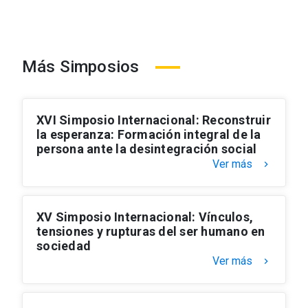
Más Simposios
XVI Simposio Internacional: Reconstruir
la esperanza: Formación integral de la
persona ante la desintegración social
Ver más
keyboard_arrow_right
XV Simposio Internacional: Vínculos,
tensiones y rupturas del ser humano en
sociedad
Ver más
keyboard_arrow_right