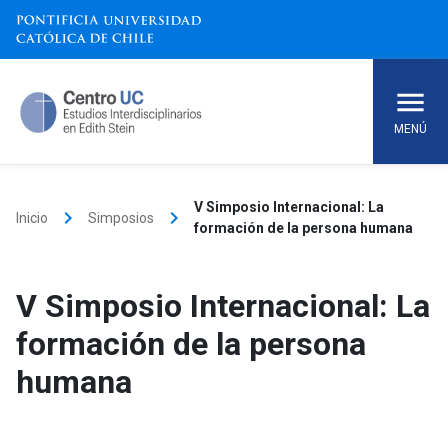
Skip
to
content
MENÚ
V Simposio Internacional: La
keyboard_arrow_right
keyboard_arrow_right
Inicio
Simposios
formación de la persona humana
V Simposio Internacional: La
formación de la persona
humana