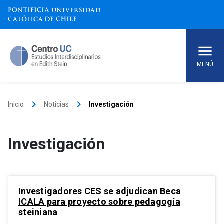
Skip
to
content
MENÚ
keyboard_arrow_right
keyboard_arrow_right
Inicio
Noticias
Investigación
Investigación
Investigadores CES se adjudican Beca
ICALA para proyecto sobre pedagogía
steiniana