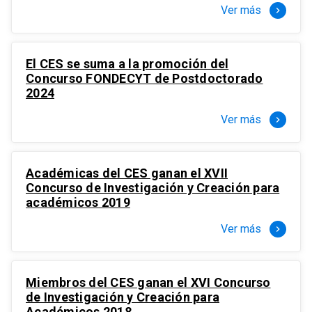
Ver más
keyboard_arrow_right
El CES se suma a la promoción del
Concurso FONDECYT de Postdoctorado
2024
Ver más
keyboard_arrow_right
Académicas del CES ganan el XVII
Concurso de Investigación y Creación para
académicos 2019
Ver más
keyboard_arrow_right
Miembros del CES ganan el XVI Concurso
de Investigación y Creación para
Académicos 2018